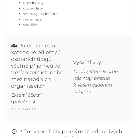
objednávky
dodací listy
smlouvy s odběrateli
reklamace
soutěže
Příjemci nebo
kategorie příjemců
osobních údajů,
Vysvětlivky
včetně příjemců ve
Osoby, které kromě
třetích zemích nebo
nás mají přístup
mezinárodních
k Vašim osobním
organizacích
údajům.
Externí účetní
společnost -
zpracovatel
Plánované lhůty pro výmaz jednotlivých