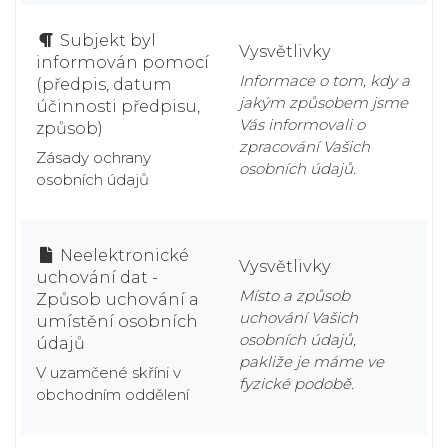
Subjekt byl
Vysvětlivky
informován pomocí
Informace o tom, kdy a
(předpis, datum
jakým způsobem jsme
účinnosti předpisu,
Vás informovali o
způsob)
zpracování Vašich
Zásady ochrany
osobních údajů.
osobních údajů
Neelektronické
Vysvětlivky
uchování dat -
Místo a způsob
Způsob uchování a
uchování Vašich
umístění osobních
osobních údajů,
údajů
pakliže je máme ve
V uzamčené skříni v
fyzické podobě.
obchodním oddělení