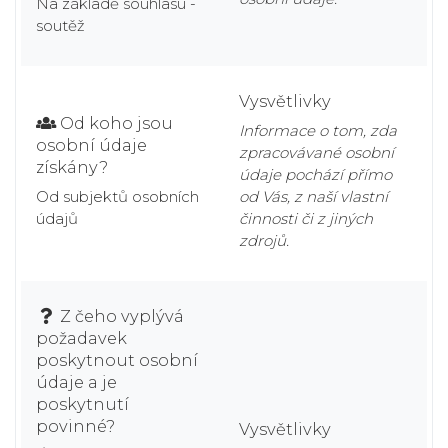
Na základě souhlasu -
soutěž
Vysvětlivky
Od koho jsou
Informace o tom, zda
osobní údaje
zpracovávané osobní
získány?
údaje pochází přímo
Od subjektů osobních
od Vás, z naší vlastní
údajů
činnosti či z jiných
zdrojů.
Z čeho vyplývá
požadavek
poskytnout osobní
údaje a je
poskytnutí
povinné?
Vysvětlivky