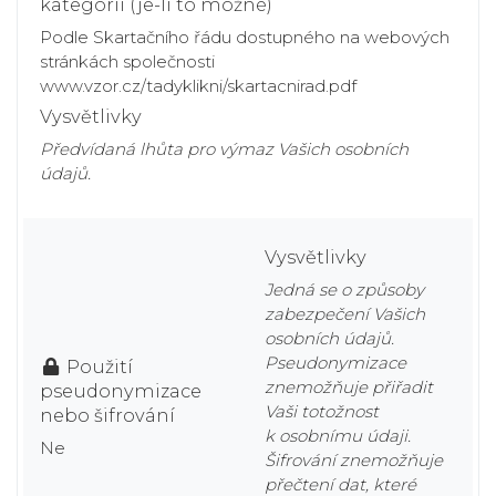
kategorií (je-li to možné)
Podle Skartačního řádu dostupného na webových
stránkách společnosti
www.vzor.cz/tadyklikni/skartacnirad.pdf
Vysvětlivky
Předvídaná lhůta pro výmaz Vašich osobních
údajů.
Vysvětlivky
Jedná se o způsoby
zabezpečení Vašich
osobních údajů.
Pseudonymizace
Použití
znemožňuje přiřadit
pseudonymizace
Vaši totožnost
nebo šifrování
k osobnímu údaji.
Ne
Šifrování znemožňuje
přečtení dat, které