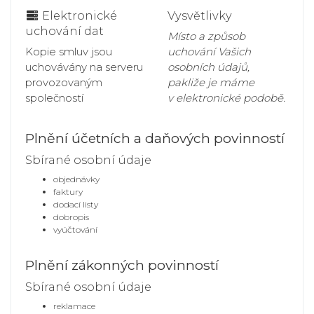
Elektronické
Vysvětlivky
uchování dat
Místo a způsob
Kopie smluv jsou
uchování Vašich
uchovávány na serveru
osobních údajů,
provozovaným
pakliže je máme
společností
v elektronické podobě.
Plnění účetních a daňových povinností
Sbírané osobní údaje
objednávky
faktury
dodací listy
dobropis
vyúčtování
Plnění zákonných povinností
Sbírané osobní údaje
reklamace