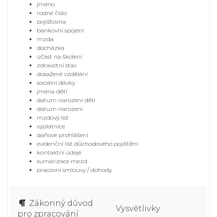
jméno
rodné číslo
pojišťovna
bankovní spojení
mzda
docházka
účast na školení
zdravotní stav
dosažené vzdělání
sociální dávky
jména dětí
datum narození dětí
datum narození
mzdový list
výplatnice
daňové prohlášení
evidenční list důchodového pojištění
kontaktní údaje
sumarizace mezd
pracovní smlouvy / dohody
Zákonný důvod
Vysvětlivky
pro zpracování