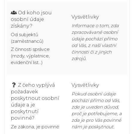
Od koho jsou
Vysvětlivky
osobní údaje
Informace o tom, zda
získány?
zpracovávané osobní
Od subjektů
údaje pochází přímo
(zaměstnanců)
od Vás, z naší vlastní
Z činnosti správce
činnosti či z jiných
(mzdy, výplatnice,
zdrojů.
evidenční list...)
Z čeho vyplývá
Vysvětlivky
požadavek
Pokud osobní údaje
poskytnout osobní
pochází přímo od Vás,
údaje a je
zde je uveden důvod,
poskytnutí
proč je potřebujeme, a
povinné?
zda je pro Vás povinné
Ze zákona, je povinné
nám je poskytnout.