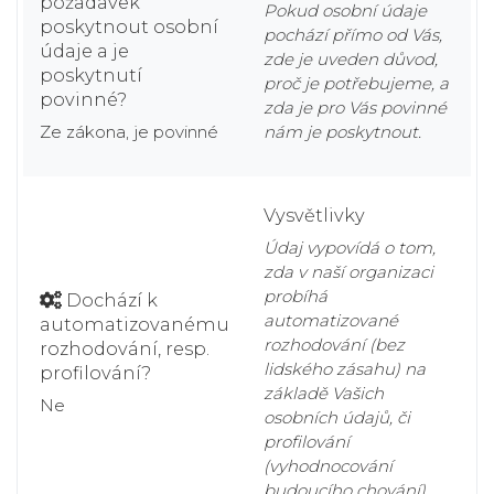
požadavek
Pokud osobní údaje
poskytnout osobní
pochází přímo od Vás,
údaje a je
zde je uveden důvod,
poskytnutí
proč je potřebujeme, a
povinné?
zda je pro Vás povinné
Ze zákona, je povinné
nám je poskytnout.
Vysvětlivky
Údaj vypovídá o tom,
zda v naší organizaci
probíhá
Dochází k
automatizované
automatizovanému
rozhodování (bez
rozhodování, resp.
lidského zásahu) na
profilování?
základě Vašich
Ne
osobních údajů, či
profilování
(vyhodnocování
budoucího chování).