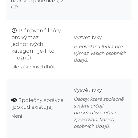
např. v případě úrazu, v
ČR
Plánované lhůty
pro výmaz
Vysvětlivky
jednotlivých
Předvídaná lhůta pro
kategorií (je-li to
výmaz Vašich osobních
možné)
údajů.
Dle zákonných lhůt
Vysvětlivky
Osoby, které společně
Společný správce
s námi určují
(pokud existuje)
prostředky a účely
Není
zpracování Vašich
osobních údajů.