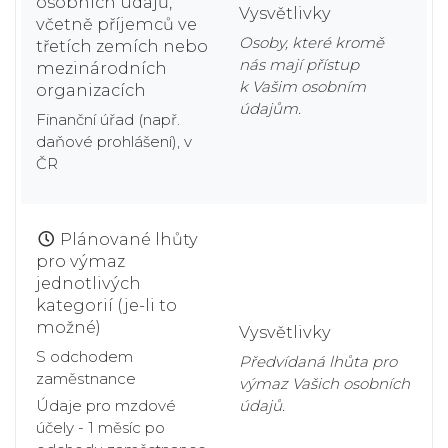
osobních údajů,
Vysvětlivky
včetně příjemců ve
Osoby, které kromě
třetích zemích nebo
nás mají přístup
mezinárodních
k Vašim osobním
organizacích
údajům.
Finanční úřad (např.
daňové prohlášení), v
ČR
Plánované lhůty
pro výmaz
jednotlivých
kategorií (je-li to
možné)
Vysvětlivky
S odchodem
Předvídaná lhůta pro
zaměstnance
výmaz Vašich osobních
Údaje pro mzdové
údajů.
účely - 1 měsíc po