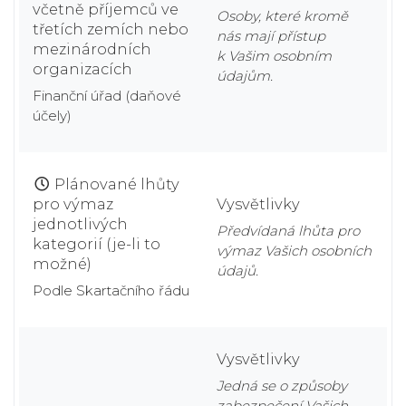
včetně příjemců ve
Osoby, které kromě
třetích zemích nebo
nás mají přístup
mezinárodních
k Vašim osobním
organizacích
údajům.
Finanční úřad (daňové
účely)
Plánované lhůty
pro výmaz
Vysvětlivky
jednotlivých
Předvídaná lhůta pro
kategorií (je-li to
výmaz Vašich osobních
možné)
údajů.
Podle Skartačního řádu
Vysvětlivky
Jedná se o způsoby
zabezpečení Vašich