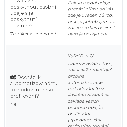
požadavek
Pokud osobní údaje
poskytnout osobní
pochází přímo od Vás,
údaje a je
zde je uveden důvod,
poskytnutí
proč je potřebujeme, a
povinné?
zda je pro Vás povinné
Ze zákona, je povinné
nám je poskytnout.
Vysvětlivky
Údaj vypovídá o tom,
zda v naší organizaci
probíhá
Dochází k
automatizované
automatizovanému
rozhodování (bez
rozhodování, resp.
lidského zásahu) na
profilování?
základě Vašich
Ne
osobních údajů, či
profilování
(vyhodnocování
budoucího chování).