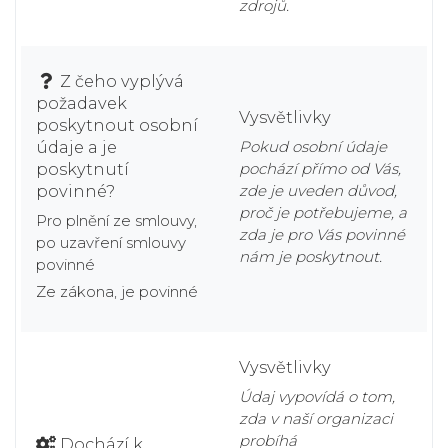
zdrojů.
Z čeho vyplývá
požadavek
Vysvětlivky
poskytnout osobní
Pokud osobní údaje
údaje a je
pochází přímo od Vás,
poskytnutí
zde je uveden důvod,
povinné?
proč je potřebujeme, a
Pro plnění ze smlouvy,
zda je pro Vás povinné
po uzavření smlouvy
nám je poskytnout.
povinné
Ze zákona, je povinné
Vysvětlivky
Údaj vypovídá o tom,
zda v naší organizaci
probíhá
Dochází k