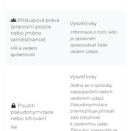
Přístupová práva
Vysvětlivky
(pracovní pozice
Informace o tom, kdo
nebo jméno
je oprávněn
zaměstnance)
zpracovávat Vaše
HR a vedení
osobní údaje.
společnosti
Vysvětlivky
Jedná se o způsoby
zabezpečení Vašich
osobních údajů.
Pseudonymizace
Použití
znemožňuje přiřadit
pseudonymizace
Vaši totožnost
nebo šifrování
k osobnímu údaji.
Ne
Šifrování znemožňuje