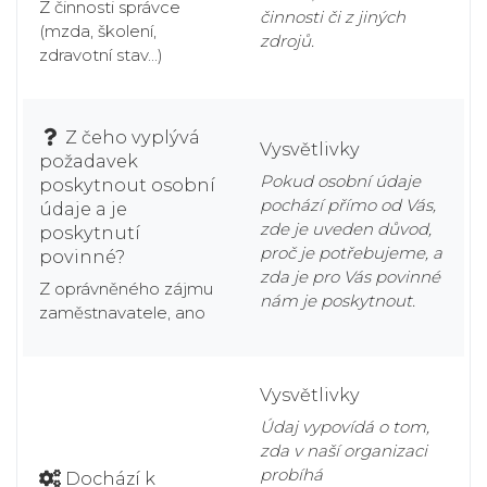
Z činnosti správce
činnosti či z jiných
(mzda, školení,
zdrojů.
zdravotní stav...)
Z čeho vyplývá
Vysvětlivky
požadavek
Pokud osobní údaje
poskytnout osobní
pochází přímo od Vás,
údaje a je
zde je uveden důvod,
poskytnutí
proč je potřebujeme, a
povinné?
zda je pro Vás povinné
Z oprávněného zájmu
nám je poskytnout.
zaměstnavatele, ano
Vysvětlivky
Údaj vypovídá o tom,
zda v naší organizaci
probíhá
Dochází k