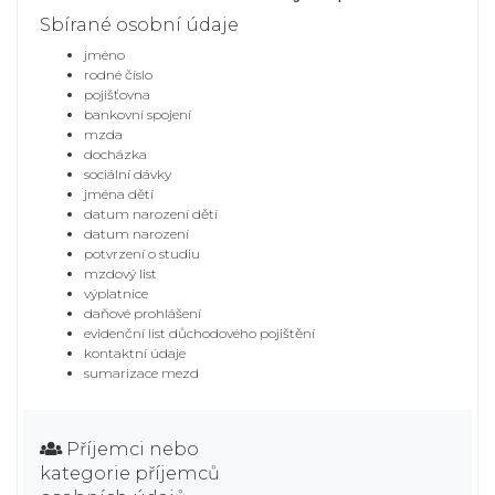
Sbírané osobní údaje
jméno
rodné číslo
pojišťovna
bankovní spojení
mzda
docházka
sociální dávky
jména dětí
datum narození dětí
datum narození
potvrzení o studiu
mzdový list
výplatnice
daňové prohlášení
evidenční list důchodového pojištění
kontaktní údaje
sumarizace mezd
Příjemci nebo
kategorie příjemců