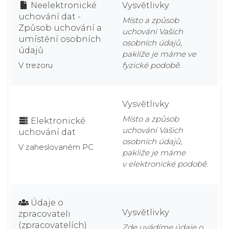
Neelektronické
Vysvětlivky
uchování dat -
Místo a způsob
Způsob uchování a
uchování Vašich
umístění osobních
osobních údajů,
údajů
pakliže je máme ve
V trezoru
fyzické podobě.
Vysvětlivky
Místo a způsob
Elektronické
uchování Vašich
uchování dat
osobních údajů,
V zaheslovaném PC
pakliže je máme
v elektronické podobě.
Údaje o
Vysvětlivky
zpracovateli
(zpracovatelích)
Zde uvádíme údaje o