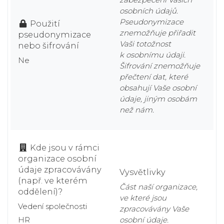
osobních údajů.
Pseudonymizace
Použití
znemožňuje přiřadit
pseudonymizace
Vaši totožnost
nebo šifrování
k osobnímu údaji.
Ne
Šifrování znemožňuje
přečtení dat, které
obsahují Vaše osobní
údaje, jiným osobám
než nám.
Kde jsou v rámci
organizace osobní
údaje zpracovávány
Vysvětlivky
(např. ve kterém
Část naší organizace,
oddělení)?
ve které jsou
Vedení společnosti
zpracovávány Vaše
HR
osobní údaje.