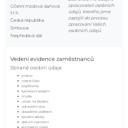
zpracovateli osobních
Účetní mzdová daňová
údajů, kterého jsme
s.r.o.
zapojili do procesu
Česká republika
zpracování Vašich
Smlouva
osobních údajů.
Nepředává dál
Vedení evidence zaměstnanců
Sbírané osobní údaje
jméno
rodné číslo
pojišťovna
bankovní spojení
mzda
účast na školení
zdravotní stav
dosažené vzdělání
sociální dávky
datum narození
kontaktní údaje