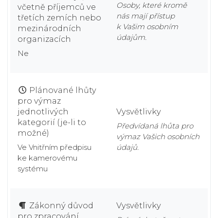
Osoby, které kromě
včetně příjemců ve
nás mají přístup
třetích zemích nebo
k Vašim osobním
mezinárodních
údajům.
organizacích
Ne
Plánované lhůty
pro výmaz
jednotlivých
Vysvětlivky
kategorií (je-li to
Předvídaná lhůta pro
možné)
výmaz Vašich osobních
Ve Vnitřním předpisu
údajů.
ke kamerovému
systému
Zákonný důvod
Vysvětlivky
pro zpracování