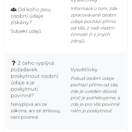
Informace o tom, zda
Od koho jsou
zpracovávané osobní
osobní údaje
údaje pochází přímo
získány?
od Vás, z naší vlastní
Subjekt údajů
činnosti či z jiných
zdrojů.
Z čeho vyplývá
požadavek
Vysvětlivky
poskytnout osobní
Pokud osobní údaje
údaje a je
pochází přímo od Vás,
poskytnutí
zde je uveden důvod,
povinné?
proč je potřebujeme, a
Nevyplývá ani ze
zda je pro Vás povinné
zákona, ani ze smlouvy,
nám je poskytnout.
není povinné