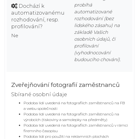
probíhá
Dochází k
automatizované
automatizovanému
rozhodování (bez
rozhodování, resp.
lidského zásahu) na
profilování?
základě Vašich
Ne
osobních údajů, či
profilování
(vyhodnocování
budoucího chování).
Zveřejňování fotografií zaměstnanců
Sbírané osobní údaje
Podoba lidí uvedená na fotografiích zaměstnanců na FB
a webu společnosti
Podoba lidí uvedená na fotografiích zaměstnanců na
výrobcích (tiskoviny a samolepky na předměty)
Podoba lidí uvedená na fotografiích zaměstnanců v rámci
firemního časopisu
Podoba lidí pro použití na reklamních plochách