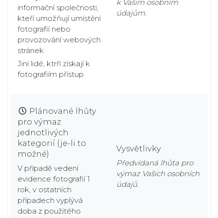
k Vašim osobním
informační společnosti,
údajům.
kteří umožňují umístění
fotografií nebo
provozování webových
stránek
Jiní lidé, ktrří získají k
fotografiím přístup
Plánované lhůty
pro výmaz
jednotlivých
kategorií (je-li to
Vysvětlivky
možné)
Předvídaná lhůta pro
V případě vedení
výmaz Vašich osobních
evidence fotografií 1
údajů.
rok, v ostatních
případech vyplývá
doba z použitého