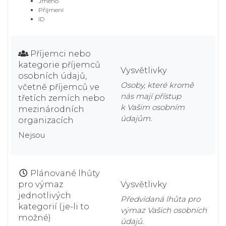
Jméno
Příjmení
ID
Příjemci nebo
kategorie příjemců
Vysvětlivky
osobních údajů,
Osoby, které kromě
včetně příjemců ve
nás mají přístup
třetích zemích nebo
k Vašim osobním
mezinárodních
údajům.
organizacích
Nejsou
Plánované lhůty
pro výmaz
Vysvětlivky
jednotlivých
Předvídaná lhůta pro
kategorií (je-li to
výmaz Vašich osobních
možné)
údajů.