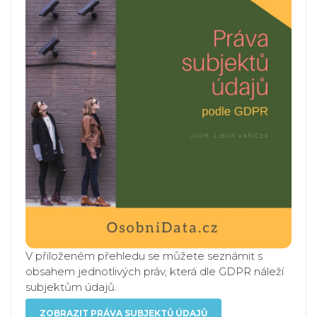
V přiloženém přehledu se můžete seznámit s
obsahem jednotlivých práv, která dle GDPR náleží
subjektům údajů.
ZOBRAZIT PRÁVA SUBJEKTŮ ÚDAJŮ