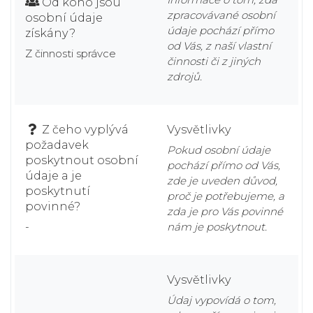
Od koho jsou
zpracovávané osobní
osobní údaje
údaje pochází přímo
získány?
od Vás, z naší vlastní
Z činnosti správce
činnosti či z jiných
zdrojů.
Z čeho vyplývá
Vysvětlivky
požadavek
Pokud osobní údaje
poskytnout osobní
pochází přímo od Vás,
údaje a je
zde je uveden důvod,
poskytnutí
proč je potřebujeme, a
povinné?
zda je pro Vás povinné
-
nám je poskytnout.
Vysvětlivky
Údaj vypovídá o tom,