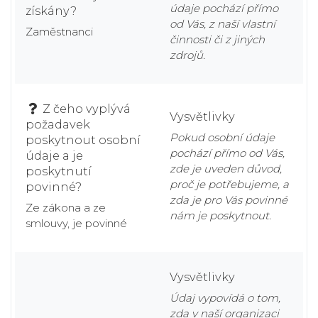
údaje pochází přímo
získány?
od Vás, z naší vlastní
Zaměstnanci
činnosti či z jiných
zdrojů.
Z čeho vyplývá
Vysvětlivky
požadavek
Pokud osobní údaje
poskytnout osobní
pochází přímo od Vás,
údaje a je
zde je uveden důvod,
poskytnutí
proč je potřebujeme, a
povinné?
zda je pro Vás povinné
Ze zákona a ze
nám je poskytnout.
smlouvy, je povinné
Vysvětlivky
Údaj vypovídá o tom,
zda v naší organizaci