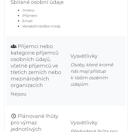
Sbírané osobní údaje
Jméno
Příjmení
Email
Variabilní složka mzdy
Příjemci nebo
kategorie příjemců
Vysvětlivky
osobních údajů,
Osoby, které kromě
včetně příjemců ve
nás mají přístup
třetích zemích nebo
k Vašim osobním
mezinárodních
údajům.
organizacích
Nejsou
Plánované lhůty
pro výmaz
Vysvětlivky
jednotlivých
Předvídaná lhůta pro