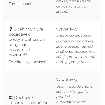
od Vás, z naší vlastní
Zaměstnanci
činnosti či z jiných
zdrojů.
Z čeho vyplývá
Vysvětlivky
požadavek
Pokud osobní údaje
poskytnout osobní
pochází přímo od Vás,
údaje a je
zde je uveden důvod,
poskytnutí
proč je potřebujeme, a
povinné?
zda je pro Vás povinné
Ze zákona, je povinné
nám je poskytnout.
Vysvětlivky
Údaj vypovídá o tom,
zda v naší organizaci
probíhá
Dochází k
automatizované
automatizovanému