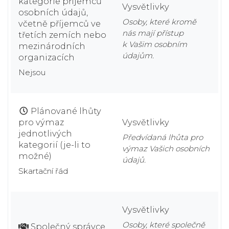
kategorie příjemců
Vysvětlivky
osobních údajů,
Osoby, které kromě
včetně příjemců ve
nás mají přístup
třetích zemích nebo
k Vašim osobním
mezinárodních
údajům.
organizacích
Nejsou
Plánované lhůty
pro výmaz
Vysvětlivky
jednotlivých
Předvídaná lhůta pro
kategorií (je-li to
výmaz Vašich osobních
možné)
údajů.
Skartační řád
Vysvětlivky
Osoby, které společně
Společný správce