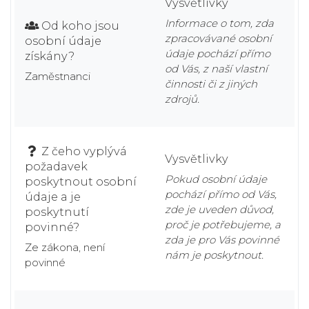
Vysvětlivky
Informace o tom, zda
Od koho jsou
zpracovávané osobní
osobní údaje
údaje pochází přímo
získány?
od Vás, z naší vlastní
Zaměstnanci
činnosti či z jiných
zdrojů.
Z čeho vyplývá
Vysvětlivky
požadavek
Pokud osobní údaje
poskytnout osobní
pochází přímo od Vás,
údaje a je
zde je uveden důvod,
poskytnutí
proč je potřebujeme, a
povinné?
zda je pro Vás povinné
Ze zákona, není
nám je poskytnout.
povinné