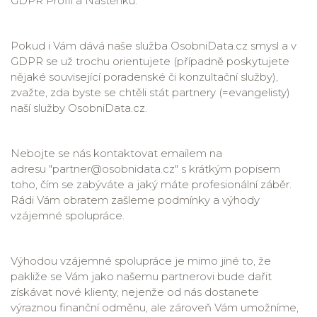
GDPR Profil a Nástěnku.
Pokud i Vám dává naše služba OsobniData.cz smysl a v
GDPR se už trochu orientujete (případně poskytujete
nějaké související poradenské či konzultační služby),
zvažte, zda byste se chtěli stát partnery (=evangelisty)
naší služby OsobniData.cz.
Nebojte se nás kontaktovat emailem na
adresu "partner@osobnidata.cz" s krátkým popisem
toho, čím se zabýváte a jaký máte profesionální záběr.
Rádi Vám obratem zašleme podmínky a výhody
vzájemné spolupráce.
Výhodou vzájemné spolupráce je mimo jiné to, že
pakliže se Vám jako našemu partnerovi bude dařit
získávat nové klienty, nejenže od nás dostanete
výraznou finanční odměnu, ale zároveň Vám umožníme,