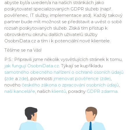
abyste byl/a uveden/a na našich stránkách jako
poskytovatel specializovaných GDPR služeb (např.
pověřenec, IT služby, implementace atd). Každý takový
partner bude mít možnost se představit a uvést o sobě
rozsah poskytovaných služeb. Získá tím přístup k
obrovskému okruhu dalších uživatelů služby
OsobniData.cz a tím i k potenciální nové klientele.
Těšíme se na Vás!
P.S.: Připravili jsme několik vysvětlujících stránek k tomu,
jak fungují OsobniData.cz
. Týkají se kupříkladu
samotného obecného nařízení o ochraně osoních údajů
(
zde
a
zde
), povinnosti
jmenovat pověřence (zde)
,
nového
českého zákona o zpracování osobních údajů
,
naší kanceláře
, našich
klientů
, poradny
GDPR zdarma
.