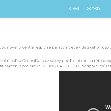
O NÁS
DOTAZY
u nového centra respitní a paliativní péče - dětského hospi
ním balíku OsobniData.cz se i vy podílíte přímo na této podpo
htít některý z projektů SMILING CROCODILE podpořit, můžet