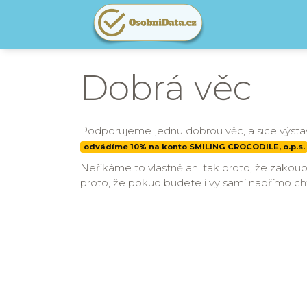
Dobrá věc
Podporujeme jednu dobrou věc, a sice výstavb
odvádíme 10% na konto SMILING CROCODILE, o.p.s.
Neříkáme to vlastně ani tak proto, že zakoupe
proto, že pokud budete i vy sami napřímo c