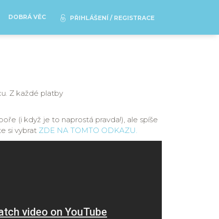
DOBRÁ VĚC
PŘIHLÁŠENÍ / REGISTRACE
cu. Z každé platby
ře (i když je to naprostá pravda!), ale spíše
e si vybrat
ZDE NA TOMTO ODKAZU.